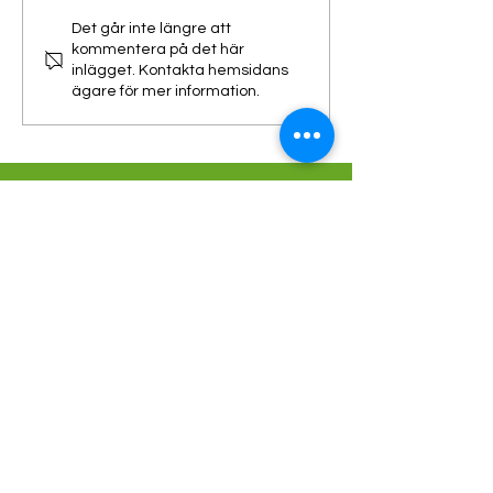
Det går inte längre att
kommentera på det här
inlägget. Kontakta hemsidans
ägare för mer information.
Lunds Montessorigrundskola
Sankt Lars väg Byggnad 4
222 70 LUND
Telefon:
046-211 96 75
(kansli)
Mail: info@lmgilund.se
Personuppgiftspolicy
|
Cookiepolicy