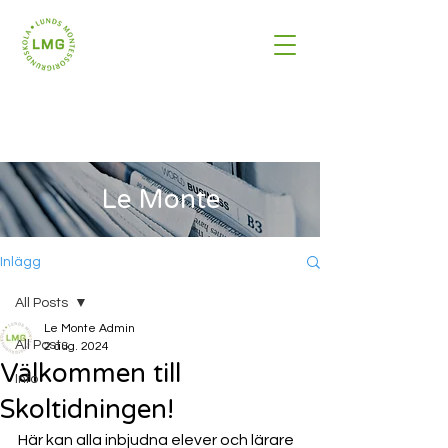
Le Monte
Inlägg
All Posts
Le Monte Admin
All Posts
2 aug. 2024
Välkommen till
Info
Skoltidningen!
Här kan alla inbjudna elever och lärare 