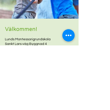
Välkommen!
Lunds Montessorigrundskola
Sankt Lars väg Byggnad 4
222 70 LUND
Telefon:
046-211 96 75
(kansli)
Mail:
info@lmgilund.se