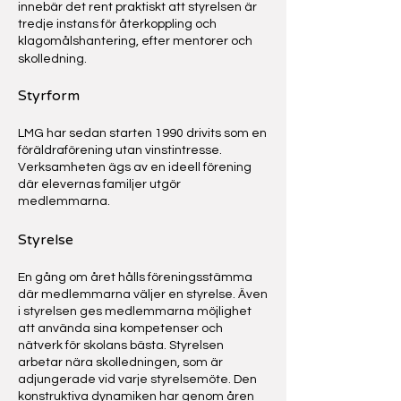
innebär det rent praktiskt att styrelsen är
tredje instans för återkoppling och
klagomålshantering, efter mentorer och
skolledning.
Styrform​
LMG har sedan starten 1990 drivits som en
föräldraförening utan vinstintresse.
Verksamheten ägs av en ideell förening
där elevernas familjer utgör
medlemmarna.
Styrelse
En gång om året hålls föreningsstämma
där medlemmarna väljer en styrelse. Även
i styrelsen ges medlemmarna möjlighet
att använda sina kompetenser och
nätverk för skolans bästa. Styrelsen
arbetar nära skolledningen, som är
adjungerade vid varje styrelsemöte. Den
konstruktiva dynamiken har genom åren