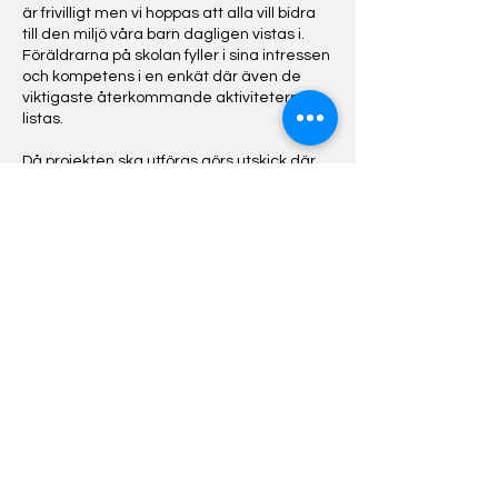
är frivilligt men vi hoppas att alla vill bidra
till den miljö våra barn dagligen vistas i.
Föräldrarna på skolan fyller i sina intressen
och kompetens i en enkät där även de
viktigaste återkommande aktiviteterna
listas.
Då projekten ska utföras görs utskick där
de som angivit relevant kompetens
och/eller intresse ombeds utföra projektet.
Ibland kan en till två ansvariga personer
behöva utses. Avrapportering sker via mail
till projektkoordinatorerna.
Vi strävar alltid efter en god uppslutning
och stort engagemang!​
Lunds Montessorigrundskola
Sankt Lars väg Byggnad 4
222 70 LUND
Telefon:
046-211 96 75
(kansli)
Mail: info@lmgilund.se